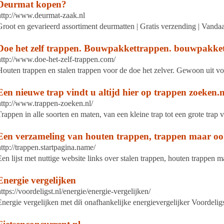
Deurmat kopen?
http://www.deurmat-zaak.nl
Groot en gevarieerd assortiment deurmatten | Gratis verzending | Vanda
Doe het zelf trappen. Bouwpakkettrappen. bouwpakke
http://www.doe-het-zelf-trappen.com/
Houten trappen en stalen trappen voor de doe het zelver. Gewoon uit vo
Een nieuwe trap vindt u altijd hier op trappen zoeken.n
http://www.trappen-zoeken.nl/
Trappen in alle soorten en maten, van een kleine trap tot een grote trap v
Een verzameling van houten trappen, trappen maar ook 
http://trappen.startpagina.name/
Een lijst met nuttige website links over stalen trappen, houten trappen
Energie vergelijken
https://voordeligst.nl/energie/energie-vergelijken/
Energie vergelijken met dй onafhankelijke energievergelijker Voordeligs