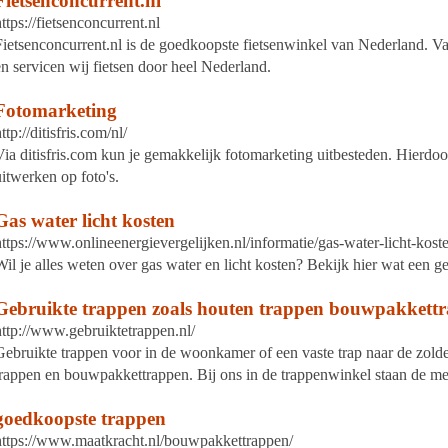
Fietsenconcurrent.nl
ttps://fietsenconcurrent.nl
Fietsenconcurrent.nl is de goedkoopste fietsenwinkel van Nederland. 
en servicen wij fietsen door heel Nederland.
Fotomarketing
ttp://ditisfris.com/nl/
Via ditisfris.com kun je gemakkelijk fotomarketing uitbesteden. Hierdo
uitwerken op foto's.
Gas water licht kosten
https://www.onlineenergievergelijken.nl/informatie/gas-water-licht-kost
Wil je alles weten over gas water en licht kosten? Bekijk hier wat een 
Gebruikte trappen zoals houten trappen bouwpakkett
http://www.gebruiktetrappen.nl/
Gebruikte trappen voor in de woonkamer of een vaste trap naar de zolde
trappen en bouwpakkettrappen. Bij ons in de trappenwinkel staan de me
goedkoopste trappen
https://www.maatkracht.nl/bouwpakkettrappen/