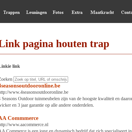
Link pagina houten trap
Linkie link
Zoeken
4seasonsoutdooronline.be
http://www.4seasonsoutdooronline.be
4 Seasons Outdoor tuinmeubelen zijn van de hoogste kwaliteit en daarom 
wicker en 3 jaar garantie op alle andere onderdelen.
AA Commmerce
http://www.aacommerce.nl
AA Commerce is een jong en dynamisch bedrijf dat zich specialiseert in