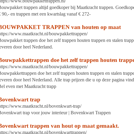
https://www.bouwpakkettrappen.nl/
Bouwpakket trappen altijd goedkoper bij Maatkracht trappen. Goedkope
€ 90,- en trappen met een kwartslag vanaf € 272-
BOUWPAKKET TRAPPEN van houten op maat
https://www.maatkracht.nl/bouwpakkettrappen/
Bouwpakket trappen doe het zelf trappen houten trappen en stalen trapp
leveren door heel Nederland.
Bouwpakkettrappen doe het zelf trappen houten trappe
https://www.maatkracht.nl/bouwpakkettrappen/
Bouwpakkettrappen doe het zelf trappen houten trappen en stalen trappe
leveren door heel Nederland. Alle trap prijzen die u op deze pagina vin
Bel even met Maatkracht trapp
Bovenkwart trap
https://www.maatkracht.nl/bovenkwart-trap/
Bovenkwart trap voor jouw interieur | Bovenkwart Trappen
Bovenkwart trappen van hout op maat gemaakt.
https://www.maatkracht.nl/bovenkwarttrappen/