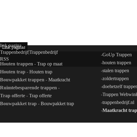
link pagina
Trappenbedrijf
|
Trappenbedrijf
-
GoUp Trappen
RSS
-
houten trappen
Houten trappen
-
Trap op maat
-
stalen trappen
Houten trap
-
Houten trap
-
zoldertrappen
Bouwpakket trappen
-
Maatkracht
Bouwpakket trappen
-
doehetzelf trappe
Ruimtebesparende trappen
-
Ruimtebesparende trappen
-
Trappen Webwink
Trap offerte
-
Trap offerte
-
trappenbedrijf.nl
Bouwpakket trap
-
Bouwpakket trap
-
Maatkracht tra